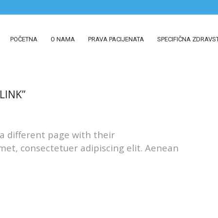
POČETNA
O NAMA
PRAVA PACIJENATA
SPECIFIČNA ZDRAVS
LINK”
 a different page with their
met, consectetuer adipiscing elit. Aenean