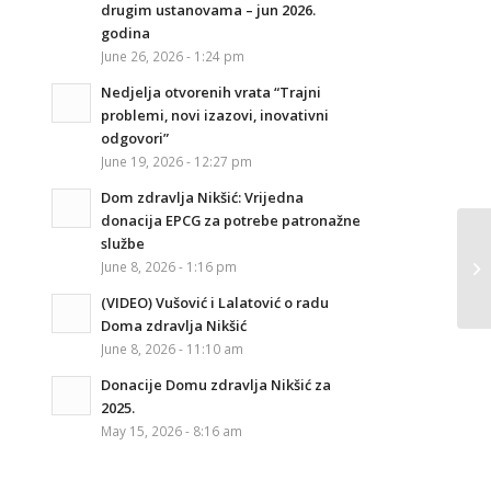
drugim ustanovama – jun 2026.
godina
June 26, 2026 - 1:24 pm
Nedjelja otvorenih vrata “Trajni
problemi, novi izazovi, inovativni
odgovori”
June 19, 2026 - 12:27 pm
Dom zdravlja Nikšić: Vrijedna
donacija EPCG za potrebe patronažne
službe
June 8, 2026 - 1:16 pm
(VIDEO) Vušović i Lalatović o radu
Doma zdravlja Nikšić
June 8, 2026 - 11:10 am
Donacije Domu zdravlja Nikšić za
2025.
May 15, 2026 - 8:16 am