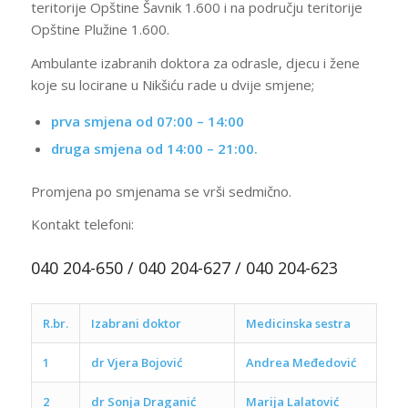
teritоrije Opštine Šavnik 1.600 i na području teritorije
Opštine Plužine 1.600.
Ambulante izabranih doktora za odrasle, djecu i žene
koje su locirane u Nikšiću rade u dvije smjene;
prva smjena od 07:00 – 14:00
druga smjena od 14:00 – 21:00.
Promjena po smjenama se vrši sedmično.
Kontakt telefoni:
040 204-650 / 040 204-627 / 040 204-623
R.br.
Izabrani doktor
Medicinska sestra
1
dr Vjera Bojović
Andrea Međedović
2
d
r Sonja Draganić
Marija Lalatović