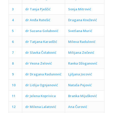
3
dr T
anja Pješčić
Sonja Mitrović
4
d
r Anđa Rut
ešić
Dragana Knežević
5
dr Suzana Golubović
Svetlana Murić
6
dr Tatjana Karadžić
Mileva Radulović
7
dr Slavka Čolaković
Milijana Zečević
8
dr Vesna Zelović
Ranka Džoganović
9
dr Dragana Radunović
Ljiljana Jocović
10
dr Lidija Ognjenović
Nataša Pejović
11
dr Jelena Koprivica
Branka Mijušković
12
dr Milena Lalatović
Ana Čurović