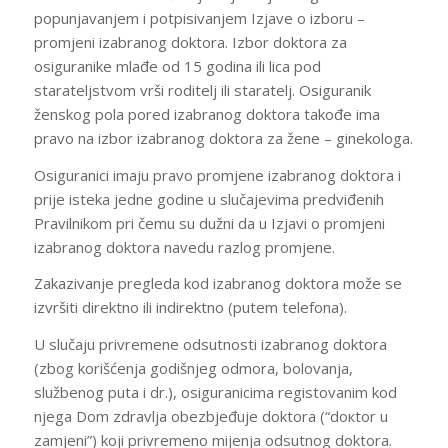
popunjavanjem i potpisivanjem Izjave o izboru –
promjeni izabranog doktora. Izbor doktora za
osiguranike mlađe od 15 godina ili lica pod
starateljstvom vrši roditelj ili staratelj. Osiguranik
ženskog pola pored izabranog doktora takođe ima
pravo na izbor izabranog doktora za žene – ginekologa.
Osiguranici imaju pravo promjene izabranog doktora i
prije isteka jedne godine u slučajevima predviđenih
Pravilnikom pri čemu su dužni da u Izjavi o promjeni
izabranog doktora navedu razlog promjene.
Zakazivanje pregleda kod izabranog doktora može se
izvršiti direktno ili indirektno (putem telefona).
U slučaju privremene odsutnosti izabranog doktora
(zbog korišćenja godišnjeg odmora, bolovanja,
službenog puta i dr.), osiguranicima registovanim kod
njega Dom zdravlja obezbjeđuje doktora (“doкtor u
zamjeni”) koji privremeno mijenja odsutnog doktora.