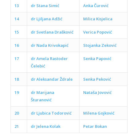
13
dr Stana Simić
Anka Čurović
14
dr Ljiljana Adžić
Milica Kisjelica
15
dr Svetlana Drašković
Verica Popović
16
dr Nada Krivokapić
Stojanka Zeković
17
dr Amela Rastoder
Senka Papović
Čelebić
18
dr Aleksandar Ždrale
Senka Peković
19
dr Marijana
Nataša Jovović
Šturanović
20
dr Ljubica Todorović
Milena Gojković
21
d
r Jelena Kolak
Petar Bokan