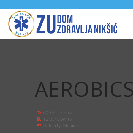
AEROBIC
600 kcal / hour
12 paricipants
Difficulty: Medium