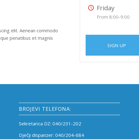
Friday
From 8:00-9:00
iscing elit. Aenean commodo
toque penatibus et magnis
SIGN UP
BROJEVI TELEFONA:
Sekretarica DZ: 040/231-202
Dječji dispanzer: 040/204-684