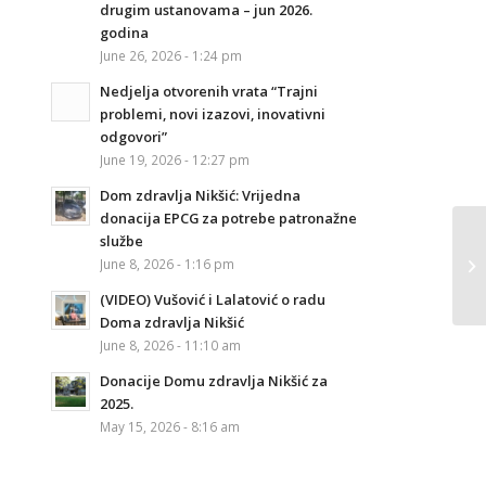
drugim ustanovama – jun 2026.
godina
June 26, 2026 - 1:24 pm
Nedjelja otvorenih vrata “Trajni
problemi, novi izazovi, inovativni
odgovori”
June 19, 2026 - 12:27 pm
Dom zdravlja Nikšić: Vrijedna
donacija EPCG za potrebe patronažne
službe
June 8, 2026 - 1:16 pm
(VIDEO) Vušović i Lalatović o radu
Doma zdravlja Nikšić
June 8, 2026 - 11:10 am
Donacije Domu zdravlja Nikšić za
2025.
May 15, 2026 - 8:16 am