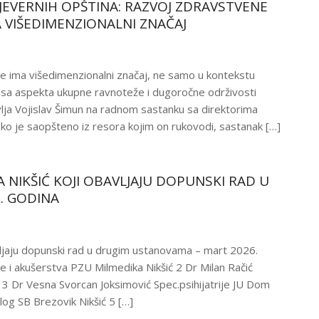
JEVERNIH OPŠTINA: RAZVOJ ZDRAVSTVENE
A VIŠEDIMENZIONALNI ZNAČAJ
e ima višedimenzionalni značaj, ne samo u kontekstu
i sa aspekta ukupne ravnoteže i dugoročne održivosti
lja Vojislav Šimun na radnom sastanku sa direktorima
ko je saopšteno iz resora kojim on rukovodi, sastanak […]
 NIKŠIĆ KOJI OBAVLJAJU DOPUNSKI RAD U
. GODINA
vljaju dopunski rad u drugim ustanovama – mart 2026.
e i akušerstva PZU Milmedika Nikšić 2 Dr Milan Račić
 3 Dr Vesna Svorcan Joksimović Spec.psihijatrije JU Dom
log SB Brezovik Nikšić 5 […]