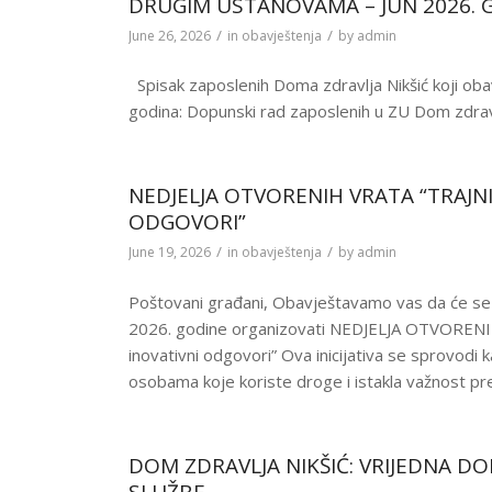
DRUGIM USTANOVAMA – JUN 2026. 
/
/
June 26, 2026
in
obavještenja
by
admin
Spisak zaposlenih Doma zdravlja Nikšić koji oba
godina: Dopunski rad zaposlenih u ZU Dom zdravl
NEDJELJA OTVORENIH VRATA “TRAJNI
ODGOVORI”
/
/
June 19, 2026
in
obavještenja
by
admin
Poštovani građani, Obavještavamo vas da će se 
2026. godine organizovati NEDJELJA OTVORENIH 
inovativni odgovori” Ova inicijativa se sprovodi 
osobama koje koriste droge i istakla važnost p
DOM ZDRAVLJA NIKŠIĆ: VRIJEDNA D
SLUŽBE