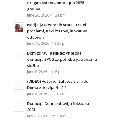
drugim ustanovama – jun 2026.
godina
June 26, 2026 - 1:24 pm
Nedjelja otvorenih vrata “Trajni
problemi, novi izazovi, inovativni
odgovori”
June 19, 2026 - 12:27 pm
Dom zdravlja Nikšić: Vrijedna
donacija EPCG za potrebe patronažne
službe
June 8, 2026 - 1:16 pm
(VIDEO) Vušović i Lalatović o radu
Doma zdravlja Nikšić
June 8, 2026 - 11:10 am
Donacije Domu zdravlja Nikšić za
2025.
May 15, 2026 - 8:16 am