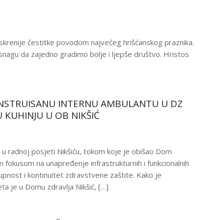
iskrenije čestitke povodom najvećeg hrišćanskog praznika.
snagu da zajedno gradimo bolje i ljepše društvo. Hristos
ONSTRUISANU INTERNU AMBULANTU U DZ
 KUHINJU U OB NIKŠIĆ
s u radnoj posjeti Nikšiću, tokom koje je obišao Dom
im fokusom na unapređenje infrastrukturnih i funkcionalnih
pnost i kontinuitet zdravstvene zaštite. Kako je
a je u Domu zdravlja Nikšić, […]