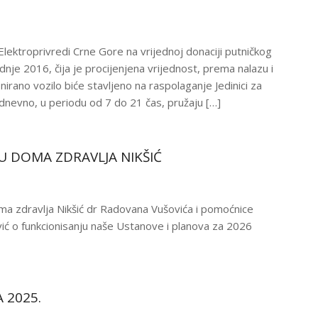
Elektroprivredi Crne Gore na vrijednoj donaciji putničkog
dnje 2016, čija je procijenjena vrijednost, prema nalazu i
irano vozilo biće stavljeno na raspolaganje Jedinici za
odnevno, u periodu od 7 do 21 čas, pružaju […]
DU DOMA ZDRAVLJA NIKŠIĆ
a zdravlja Nikšić dr Radovana Vušovića i pomoćnice
vić o funkcionisanju naše Ustanove i planova za 2026
 2025.