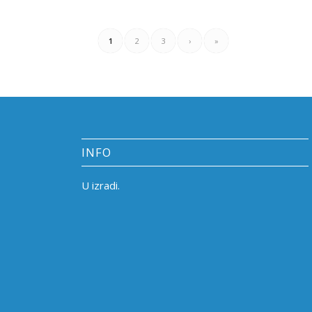
1
2
3
›
»
INFO
U izradi.