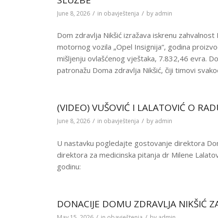
/
/
June 8, 2026
in
obavještenja
by
admin
Dom zdravlja Nikšić izražava iskrenu zahvalnost 
motornog vozila „Opel Insignija“, godina proizvo
mišljenju ovlašćenog vještaka, 7.832,46 evra. Don
patronažu Doma zdravlja Nikšić, čiji timovi svak
(VIDEO) VUŠOVIĆ I LALATOVIĆ O RA
/
/
June 8, 2026
in
obavještenja
by
admin
U nastavku pogledajte gostovanje direktora Dom
direktora za medicinska pitanja dr Milene Lalato
godinu:
DONACIJE DOMU ZDRAVLJA NIKŠIĆ ZA
/
/
May 15, 2026
in
obavještenja
by
admin