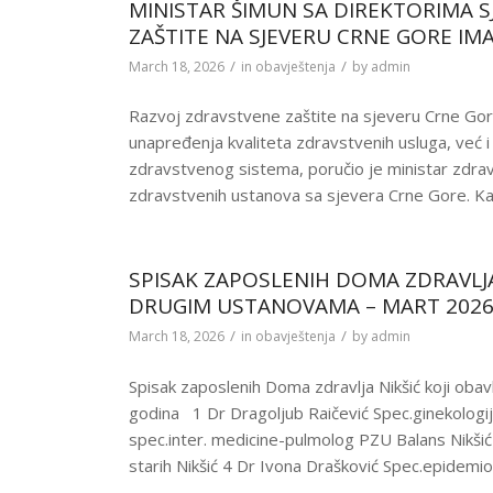
MINISTAR ŠIMUN SA DIREKTORIMA S
ZAŠTITE NA SJEVERU CRNE GORE IM
/
/
March 18, 2026
in
obavještenja
by
admin
Razvoj zdravstvene zaštite na sjeveru Crne Gor
unapređenja kvaliteta zdravstvenih usluga, već 
zdravstvenog sistema, poručio je ministar zdrav
zdravstvenih ustanova sa sjevera Crne Gore. Ka
SPISAK ZAPOSLENIH DOMA ZDRAVLJA
DRUGIM USTANOVAMA – MART 2026
/
/
March 18, 2026
in
obavještenja
by
admin
Spisak zaposlenih Doma zdravlja Nikšić koji oba
godina 1 Dr Dragoljub Raičević Spec.ginekologij
spec.inter. medicine-pulmolog PZU Balans Nikšić
starih Nikšić 4 Dr Ivona Drašković Spec.epidemio