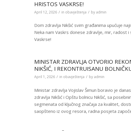
HRISTOS VASKRSE!
/
/
April 12, 2026
in
obavještenja
by
admin
Dom zdravlja Nikšić svim građanima upućuje naj
Neka nam Vaskrs donese zdravlje, mir, radost i 
Vaskrse!
MINISTAR ZDRAVLJA OTVORIO REK
NIKŠIĆ, I REKONTRUISANU BOLNIČKU
/
/
April 1, 2026
in
obavještenja
by
admin
Ministar zdravlja Vojislav Šimun boravio je dana
zdravlja Nikšić i Opštu bolnicu Nikšić, sa posebn
segmenata od ključnog značaja za kvalitet, dostu
saopšteno iz ovog resora, radna posjeta započet