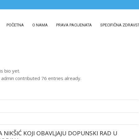
POČETNA
O NAMA
PRAVA PACIJENATA
SPECIFIČNA ZDRAVS
s bio yet.
t
admin
contributed 76 entries already.
 NIKŠIĆ KOJI OBAVLJAJU DOPUNSKI RAD U