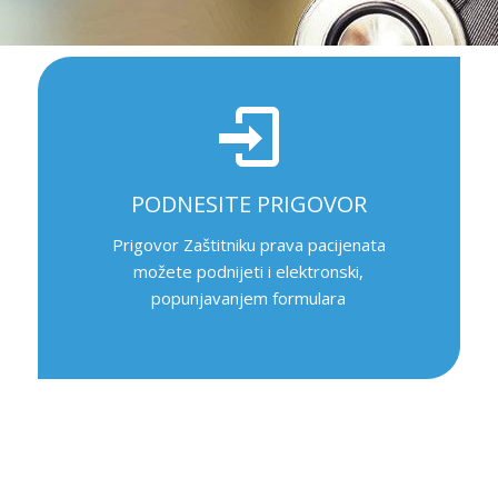
PODNESITE PRIGOVOR
Prigovor Zaštitniku prava pacijenata
možete podnijeti i elektronski,
popunjavanjem formulara