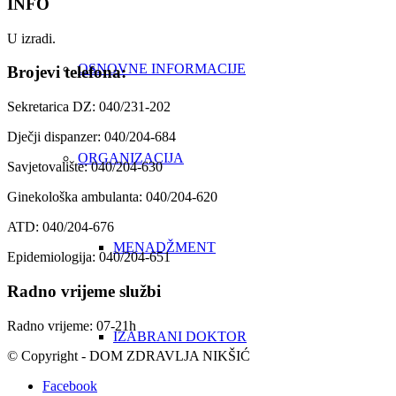
INFO
U izradi.
OSNOVNE INFORMACIJE
Brojevi telefona:
Sekretarica DZ: 040/231-202
Dječji dispanzer: 040/204-684
ORGANIZACIJA
Savjetovalište: 040/204-630
Ginekološka ambulanta: 040/204-620
ATD: 040/204-676
MENADŽMENT
Epidemiologija: 040/204-651
Radno vrijeme službi
Radno vrijeme: 07-21h
IZABRANI DOKTOR
© Copyright - DOM ZDRAVLJA NIKŠIĆ
Facebook